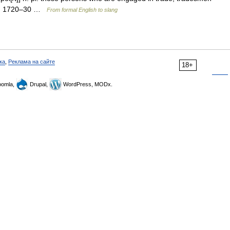
logy: 1720–30 …
From formal English to slang
ка
,
Реклама на сайте
18+
omla,
Drupal,
WordPress, MODx.