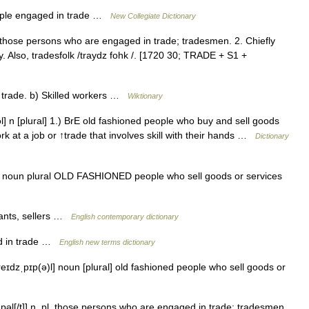
ople engaged in trade …
New Collegiate Dictionary
. those persons who are engaged in trade; tradesmen. 2. Chiefly
y. Also, tradesfolk /traydz fohk /. [1720 30; TRADE + S1 +
trade. b) Skilled workers …
Wiktionary
l] n [plural] 1.) BrE old fashioned people who buy and sell goods
k at a job or ↑trade that involves skill with their hands …
Dictionary
l ] noun plural OLD FASHIONED people who sell goods or services
ants, sellers …
English contemporary dictionary
d in trade …
English new terms dictionary
treɪdzˌpɪp(ə)l] noun [plural] old fashioned people who sell goods or
 pəl[/t]] n. pl. those persons who are engaged in trade; tradesmen