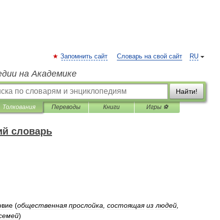
Запомнить сайт
Словарь на свой сайт
RU
едии на Академике
Найти!
Толкования
Переводы
Книги
Игры ⚽
ий словарь
овие
(
общественная
прослойка
,
состоящая
из
людей
,
семей
)