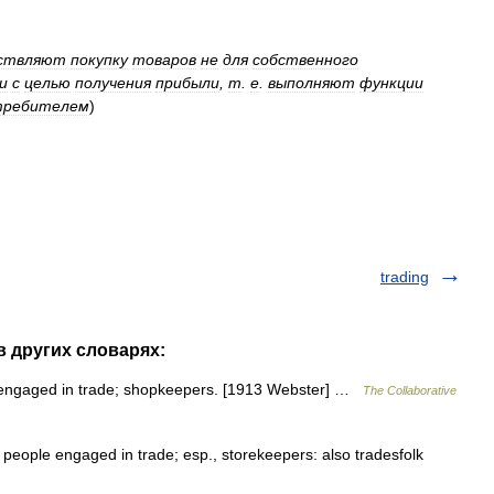
ствляют
покупку
товаров
не
для
собственного
и
с
целью
получения
прибыли
,
т
.
е
.
выполняют
функции
требителем
)
trading
в других словарях:
 engaged in trade; shopkeepers. [1913 Webster] …
The Collaborative
. people engaged in trade; esp., storekeepers: also tradesfolk