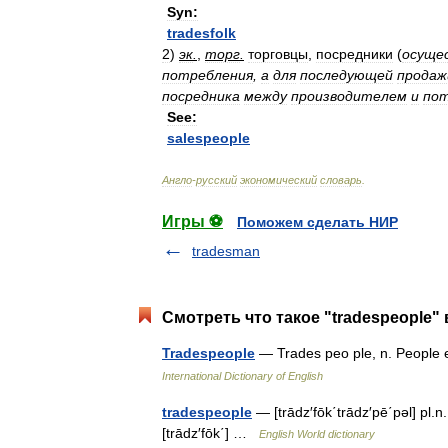
Syn:
tradesfolk
2
)
эк
.
,
торг
.
торговцы
,
посредники
(
осуще
потребления
,
а
для
последующей
продаж
посредника
между
производителем
и
по
See:
salespeople
Англо
-
русский
экономический
словарь
.
Игры ⚽
Поможем сделать НИР
tradesman
Смотреть что такое "tradespeople" 
Tradespeople
— Trades peo ple, n. People
International Dictionary of English
tradespeople
— [trādz′fōk΄trādz′pē΄pəl] pl.n
[trādz′fōk΄] …
English World dictionary