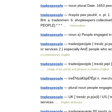
tradespeople
— noun plural Date: 1653 pe
tradespeople
— /traydz pee peuhl/, n. pl. 1
Brit. a. tradesmen. b. shopkeepers collectivel
PEOPLE] * * * …
Universalium
tradespeople
— noun a) People engaged in 
tradespeople
— trades|peo|ple [ˈtreıdzˌpi:pə
or services 2.) especially AmE people who wor
of contemporary English
tradespeople
— trades|peo|ple [ treıdz,pip
…
Usage of the words and phrases in modern English
tradespeople
— treÉªdzâ€špÉªËpl n. merch
tradespeople
— plural noun people engage
tradespeople
— UK [ˈtreɪdzˌpiːp(ə)l] / US [ˈ
services …
English dictionary
tradespeople
— trades•peo•ple [[t]ˈtreɪdzˌpi