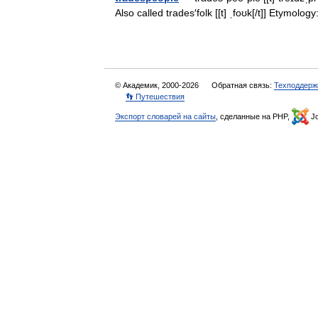
Also called trades′folk [[t] ˌfoʊk[/t]] Etymo
© Академик, 2000-2026
Обратная связь:
Техподдерж
👣 Путешествия
Экспорт словарей на сайты
, сделанные на PHP,
Jo