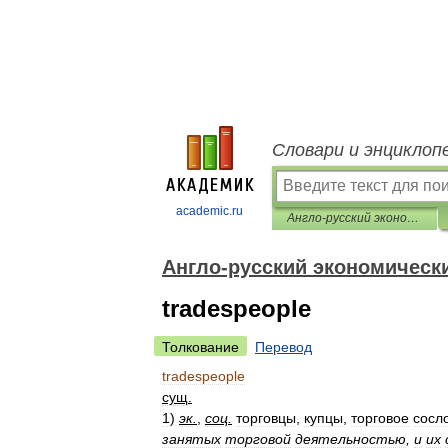
Словари и энциклоп
academic.ru
Англо-русский экономический словарь
Англо-русский экономическ
tradespeople
Толкование
Перевод
tradespeople
сущ
.
1
)
эк
.
,
соц
.
торговцы
,
купцы
,
торговое
сосл
занятых
торговой
деятельностью
,
и
их